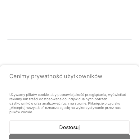
Funkcje
Pomoc & obsługa klienta
Języki
Cenimy prywatność użytkowników
Używamy plików cookie, aby poprawić jakość przeglądania, wyświetlać
Batieu to platforma danych i oprogramowanie do
reklamy lub treści dostosowane do indywidualnych potrzeb
zarządzania projektami budowlanymi. Stworzony w Polsce z
użytkowników oraz analizować ruch na stronie. Kliknięcie przycisku
„Akceptuj wszystkie” oznacza zgodę na wykorzystywanie przez nas
♥ dla najlepszych firm budowlanych.
plików cookie.
© Prawa autorskie Batieu stanowiące część CePixel.
Zarejestruj się
Zaloguj się
Dostosuj
Wszelkie prawa są zastrzeżone. Ze względów
bezpieczeństwa płatności i inne usługi mogą być