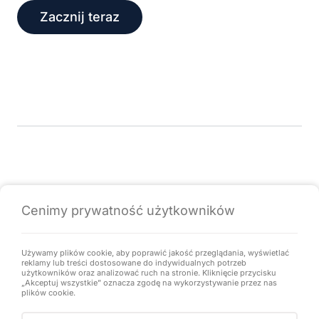
Zacznij teraz
Funkcje
Pomoc & obsługa klienta
Języki
Cenimy prywatność użytkowników
Używamy plików cookie, aby poprawić jakość przeglądania, wyświetlać
Batieu to platforma danych i oprogramowanie do
reklamy lub treści dostosowane do indywidualnych potrzeb
zarządzania projektami budowlanymi. Stworzony w Polsce z
użytkowników oraz analizować ruch na stronie. Kliknięcie przycisku
„Akceptuj wszystkie” oznacza zgodę na wykorzystywanie przez nas
♥ dla najlepszych firm budowlanych.
plików cookie.
© Prawa autorskie Batieu stanowiące część CePixel.
Zarejestruj się
Zaloguj się