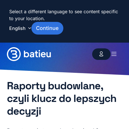
Select a different language to see content specific
to your location.
Continue
Funkcje
Zasoby
Raporty budowlane,
czyli klucz do lepszych
Plany i cennik
decyzji